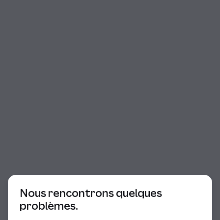
Début du dialogue
Nous rencontrons quelques
problèmes.